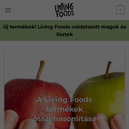
Ugrás
0
a
tartalomhoz
Új termékek! Living Foods csíráztatott magok és
lisztek
TUDÁSTÁR
A Living Foods
termékek
összehasonlítása