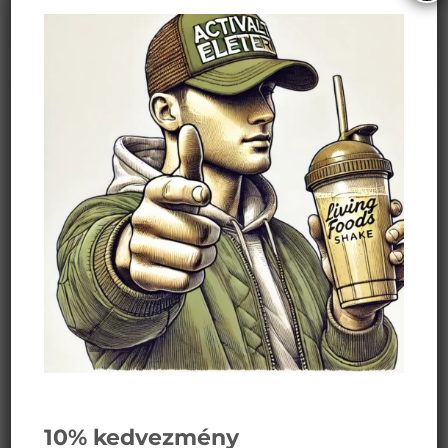
kanálnyi aranyszínű...
Ismerjük meg a feketeköményt!
Kevés olyan növény létezik, amelyre egyszerre
tekintünk fűszerként, gyógynövényként és szinte
univerzális csodaszerként. A feketekömény...
10% kedvezmény