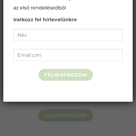
az első rendelésedből
1
2
Iratkozz fel hírlevelünkre
Iratkozz fel hírlevelünkre és kapsz 10%-ot az
első rendelésből
FELIRATKOZOM
FELIRATKOZOM