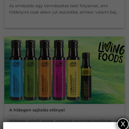
Az emésztés egy természetes testi folyamat, ami
többnyire csak akkor jut eszünkbe, amikor valami baj...
A hidegen sajtolás előnyei
Hidegen sajtolt olajok, amelyek nemcsak táplálnak,
X
hanem aktiválnak is. Képzeld el, hogy egyetlen