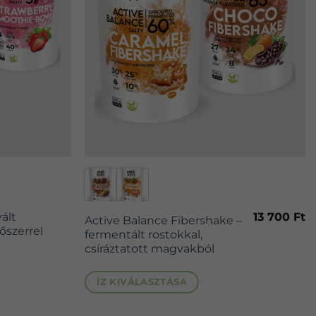
Ennek
a
terméknek
13 700
Ft
ált
Active Balance Fibershake –
több
őszerrel
fermentált rostokkal,
variációja
csíráztatott magvakból
omány:
van.
A
ÍZ KIVÁLASZTÁSA
változatok
a