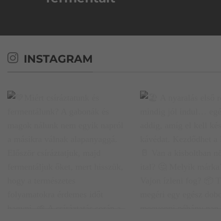
INSTAGRAM
💚Miért csíráztatunk és
🏖️ A nyaralás első reg