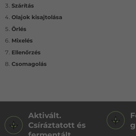
Szárítás
Olajok kisajtolása
Örlés
Mixelés
Ellenőrzés
Csomagolás
Aktivált.
F
Csíráztatott és
g
fermentált