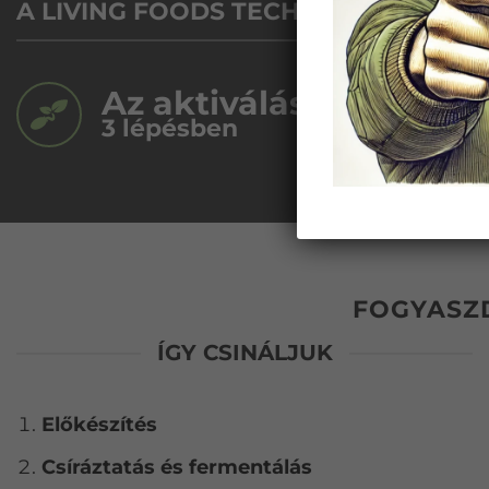
A LIVING FOODS TECHNOLÓGIA ÉS E
3
Az aktiválás
K
3
lépésben
c
FOGYASZD
ÍGY CSINÁLJUK
Előkészítés
Csíráztatás és fermentálás