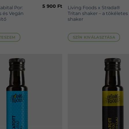
terméknek
5 900
Ft
bital Por:
Living Foods x Strada®
több
s és Vegán
Tritan shaker – a tökéletes
variációja
ítő
shaker
van.
A
TESZEM
SZÍN KIVÁLASZTÁSA
változatok
a
termékoldalon
választhatók
ki