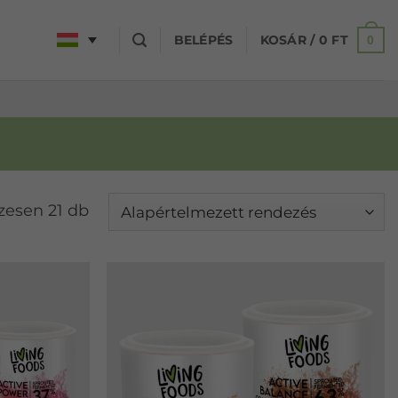
BELÉPÉS
KOSÁR /
0
FT
0
zesen 21 db