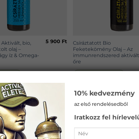
5 900
Ft
Aktivált, bio,
Csíráztatott Bio
lt olaj –
Feketekömény Olaj – Az
lágy íz & Omega-
immunrendszered aktivál
őre
TESZEM
KOSÁRBA TESZEM
10% kedvezmény
MUTASS TÖBB
az első rendelésedből
Iratkozz fel hírleve