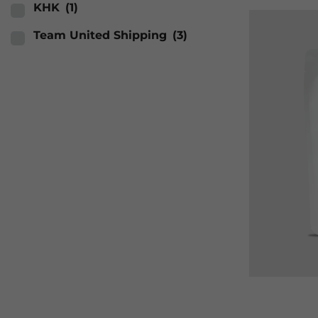
KHK
(1)
termékolda
választható
Team United Shipping
(3)
ki