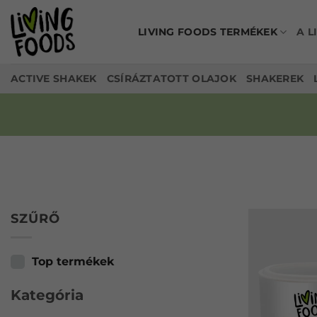
Ugrás
a
LIVING FOODS TERMÉKEK
A L
tartalomhoz
ACTIVE SHAKEK
CSÍRÁZTATOTT OLAJOK
SHAKEREK
SZŰRŐ
Top termékek
Kategória