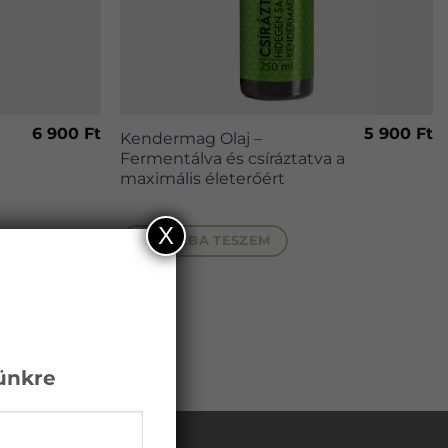
6 900
Ft
5 900
Ft
Kendermag Olaj –
Fermentálva és csíráztatva a
t
maximális életerőért
X
KOSÁRBA TESZEM
ET
lünkre