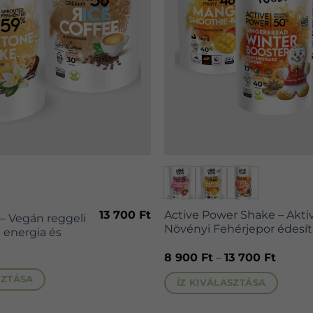
Ennek
a
terméknek
13 700
Ft
Active Power Shake – Aktiv
 – Vegán reggeli
több
Növényi Fehérjepor édesít
a energia és
variációja
Ártart
8 900
Ft
–
13 700
Ft
van.
8
A
900 Ft
SZTÁSA
ÍZ KIVÁLASZTÁSA
-
változatok
13
700 Ft
a