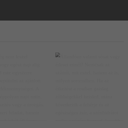
 nem leszel hidratált,
Állandóan valami sósat vagy