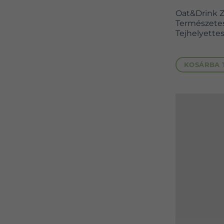
Oat&Drink Za
Természete
Tejhelyettes
KOSÁRBA 