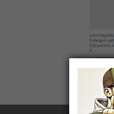
Lenmagolaj: 
hidegen sajto
Díjnyertes, 
3
KOSÁRBA 