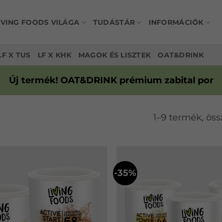
IVING FOODS VILÁGA
TUDÁSTÁR
INFORMÁCIÓK
LF X TUS
LF X KHK
MAGOK ÉS LISZTEK
OAT&DRINK
Új termék! OAT&DRINK prémium zabital por
1–9 termék, öss
-35%