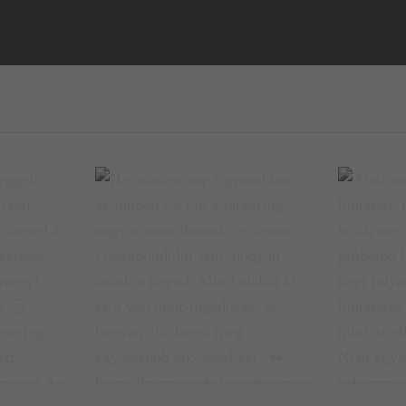
gele
Ha minden nap ugyanabban az
Attól még