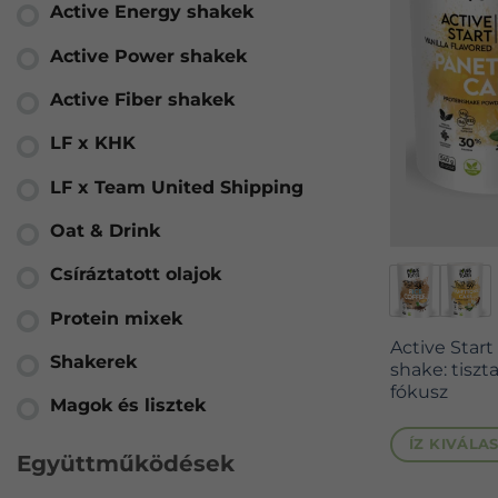
Active Energy shakek
Active Power shakek
Active Fiber shakek
LF x KHK
LF x Team United Shipping
Oat & Drink
Ennek
Csíráztatott olajok
a
Protein mixek
terméknek
Active Start
több
Shakerek
shake: tiszt
variációja
fókusz
Magok és lisztek
van.
A
ÍZ KIVÁLA
Együttműködések
változatok
a