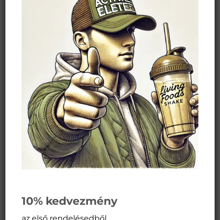
Név
*
E-mail cím
*
Honlap
A nevem, e-mail címem, és
weboldalcímem mentése a böngészőben a
következő hozzászólásomhoz.
10% kedvezmény
az első rendelésedből