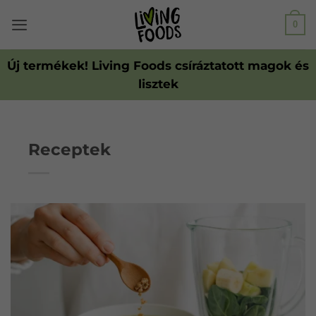
Ugrás
0
a
tartalomhoz
Új termékek! Living Foods csíráztatott magok és
lisztek
Receptek