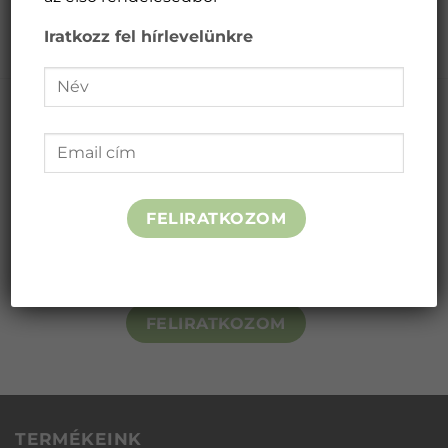
Iratkozz fel hírlevelünkre
Iratkozz fel hírlevelünkre és kapsz 10%-ot az
első rendelésből
FELIRATKOZOM
FELIRATKOZOM
TERMÉKEINK