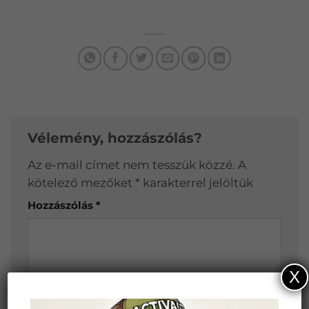
Vélemény, hozzászólás?
Az e-mail címet nem tesszük közzé.
A
kötelező mezőket
*
karakterrel jelöltük
Hozzászólás
*
X