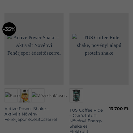
-35%
Ennek
Ennek
a
a
terméknek
terméknek
13 700
Ft
Active Power Shake –
több
több
TUS Coffee Ride
Aktivált Növényi
– Csíráztatott
variációja
variációja
Fehérjepor édesítőszerrel
Növényi Energy
van.
van.
Shake és
A
A
Elektrolit