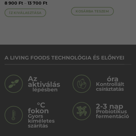
Ártartomány:
8 900
Ft
–
13 700
Ft
változatok
változatok
8
a
a
900 Ft
KOSÁRBA TESZEM
ÍZ KIVÁLASZTÁSA
-
termékoldalon
termékoldalon
13
választhatók
választhatók
700 Ft
ki
ki
A LIVING FOODS TECHNOLÓGIA ÉS ELŐNYEI
Az
óra
aktiválás
Kontrollált
csíráztatás
lépésben
°C
2-3 nap
fokon
Probiotikus
Gyors
fermentáció
kíméletes
szárítás