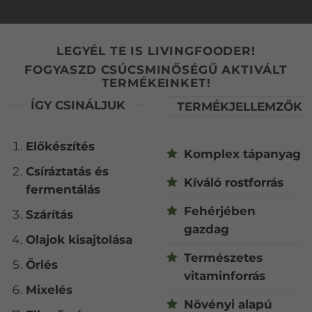
LEGYÉL TE IS LIVINGFOODER!
FOGYASZD CSÚCSMINŐSÉGŰ AKTIVÁLT
TERMÉKEINKET!
ÍGY CSINÁLJUK
TERMÉKJELLEMZŐK
Előkészítés
Komplex tápanyag
Csíráztatás és
Kíváló rostforrás
fermentálás
Fehérjében
Szárítás
gazdag
Olajok kisajtolása
Természetes
Örlés
vitaminforrás
Mixelés
Növényi alapú