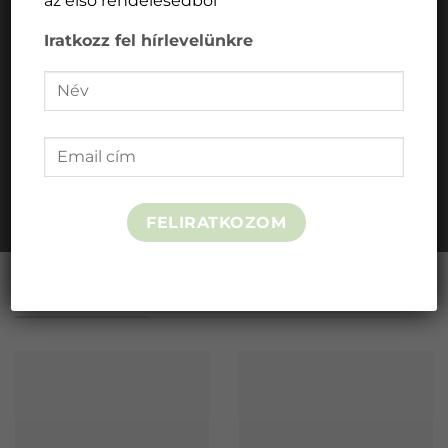
az első rendelésedből
fermentált
Iratkozz fel hírlevelünkre
Akár
1.000 Ft /
Rostforrás
főétkezés
Vitaminforrás
FELIRATKOZOM
INSTAGRAM