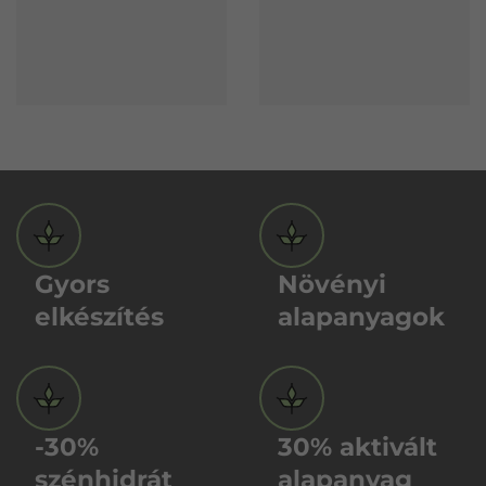
Gyors
Növényi
elkészítés
alapanyagok
-30%
30% aktivált
szénhidrát
alapanyag