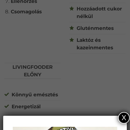
Ellenőrzés
Hozzáadott cukor
Csomagolás
nélkül
Gluténmentes
Laktóz és
kazeinmentes
LIVINGFOODER
ELŐNY
Könnyű emésztés
Energetizál
X
Magasabb
hasznosulás