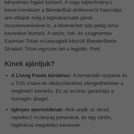
kényelmes fogást biztosít. A nagy teljesítményű
keverőrendszer a BlenderBall drótkeverőt használja
ami elbánik még a legmakacsabb porok
összekeverésével is, a lekerekített talp pedig sima
keveréket biztosít. A tartós, folt- és szagmentes
Eastman Tritan műanyagból készült BlenderBottle
Strada® Tritan egyszerűen a legjobb. Pont.
Kinek ajánljuk?
A Living Foods kúrákhoz:
A fermentált rostjaink és
a TUS shake-ek elkészítéséhez elengedhetetlen a
megfelelő keverés. Ez az eszköz garantálja a
homogén állagot.
Igényes sportolóknak:
Akik unják az olcsó,
repedező műanyag poharakat, és egy tartós,
higiénikus megoldást keresnek.