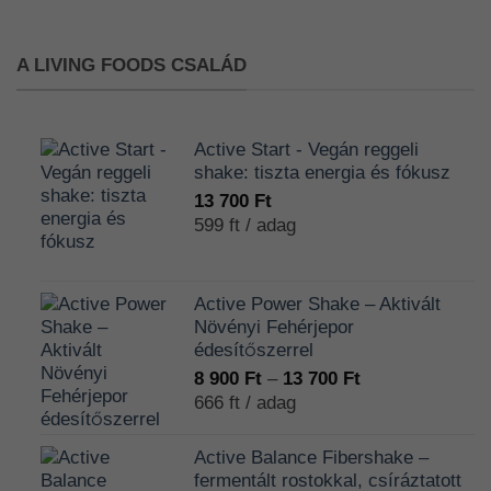
változatok
a
termékoldalon
A LIVING FOODS CSALÁD
választhatók
ki
Active Start - Vegán reggeli
shake: tiszta energia és fókusz
13 700
Ft
599 ft / adag
Active Power Shake – Aktivált
Növényi Fehérjepor
édesítőszerrel
Ártartomány:
8 900
Ft
–
13 700
Ft
8
666 ft / adag
900 Ft
-
Active Balance Fibershake –
13
fermentált rostokkal, csíráztatott