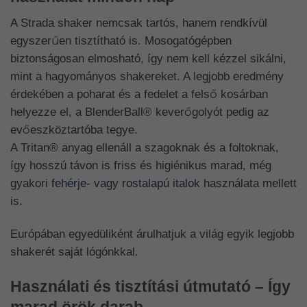
A Strada shaker nemcsak tartós, hanem rendkívül
egyszerűen tisztítható is. Mosogatógépben
biztonságosan elmosható, így nem kell kézzel sikálni,
mint a hagyományos shakereket. A legjobb eredmény
érdekében a poharat és a fedelet a felső kosárban
helyezze el, a BlenderBall® keverőgolyót pedig az
evőeszköztartóba tegye.
A Tritan® anyag ellenáll a szagoknak és a foltoknak,
így hosszú távon is friss és higiénikus marad, még
gyakori
fehérje- vagy rostalapú italok
használata mellett
is.
Európában egyedüliként árulhatjuk a világ egyik legjobb
shakerét saját lógónkkal.
Használati és tisztítási útmutató – Így
marad örök darab