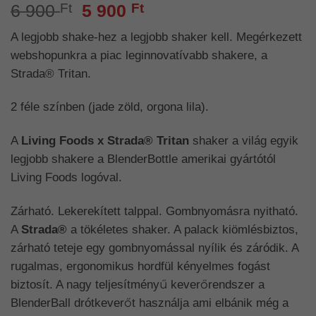
Original
Current
6 900
Ft
5 900
Ft
price
price
A legjobb shake-hez a legjobb shaker kell. Megérkezett
was:
is:
webshopunkra a piac leginnovatívabb shakere, a
6
5
Strada® Tritan.
900 Ft.
900 Ft.
2 féle színben (jade zöld, orgona lila).
A
Living Foods x Strada® Tritan
shaker a világ egyik
legjobb shakere a BlenderBottle amerikai gyártótól
Living Foods logóval.
Zárható. Lekerekített talppal. Gombnyomásra nyitható.
A
Strada®
a tökéletes shaker. A palack kiömlésbiztos,
zárható teteje egy gombnyomással nyílik és záródik. A
rugalmas, ergonomikus hordfül kényelmes fogást
biztosít. A nagy teljesítményű keverőrendszer a
BlenderBall drótkeverőt használja ami elbánik még a