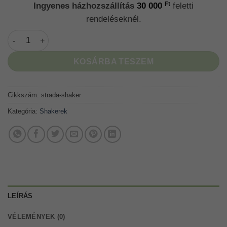
Ft
Ingyenes házhozszállítás
30 000
feletti
rendeléseknél.
Living Foods x Strada® Tritan shaker - a tökéletes shaker me
KOSÁRBA TESZEM
Cikkszám:
strada-shaker
Kategória:
Shakerek
LEÍRÁS
VÉLEMÉNYEK (0)