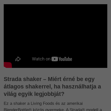
Strada shaker – Miért érné be egy
átlagos shakerrel, ha használhatja a
világ egyik legjobbját?
Ez a shaker a Living Foods és az amerikai
BlenderBottle® közös gyermeke. A Strada® modell a