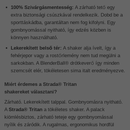
100% Szivárgásmentesség:
A zárható tető egy
extra biztonsági csúszkával rendelkezik. Dobd be a
sporttáskádba, garantáltan nem fog kifolyni. Egy
gombnyomással nyitható, így edzés közben is
könnyen használható.
Lekerekített belső tér:
A shaker alja ívelt, így a
fehérjepor vagy a rostőrlemény nem tud megülni a
sarkokban. A BlenderBall® drótkeverő így minden
szemcsét elér, tökéletesen sima italt eredményezve.
Miért érdemes a
Strada® Tritan
shakereket választani?
Zárható. Lekerekített talppal. Gombnyomásra nyitható.
A
Strada® Tritan
a tökéletes shaker. A palack
kiömlésbiztos, zárható teteje egy gombnyomással
nyílik és záródik. A rugalmas, ergonomikus hordfül