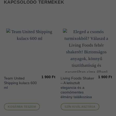
KAPCSOLÓDÓ TERMÉKEK
1 900
Ft
1 900
Ft
Ennek
Team United
Living Foods Shaker
Shipping kulacs 600
– A letisztult
a
ml
elegancia és a
terméknek
csomómentes
több
élmény találkozása
variációja
van.
KOSÁRBA TESZEM
SZÍN KIVÁLASZTÁSA
A