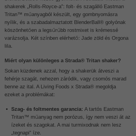
shakerek „Rolls-Royce-a”: folt- és szagálló Eastman
Tritan™ műanyagból készült, egy gombnyomásra
nyílik, és a szabadalmaztatott BlenderBall® golyónak
köszönhetően a legsűrűbb rostmixet is krémessé
varázsolja. Két színben elérhető: Jade zöld és Orgona
lila.
Miért olyan különleges a
Strada® Tritan
shaker?
Sokan küzdenek azzal, hogy a shakerük átveszi a
fehérje szagát, nehezen záródik, vagy csomós marad
benne az ital. A Living Foods x Strada® megoldja
ezeket a problémákat:
Szag- és foltmentes garancia:
A tartós Eastman
Tritan™ műanyag nem porózus, így nem veszi át az
ízeket és szagokat. A mai turmixodnak nem lesz
„tegnapi” íze.