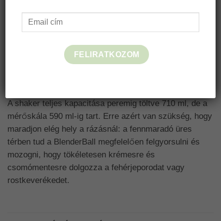
hagyományos, olcsóbb kemény műanyagok.
Kifejezetten aktív életmódhoz terveztük, így az
edzőtáskában hánykolódást vagy egy-egy véletlen
leejtést is jól visel anélkül, hogy megrepedne.
FELIRATKOZOM
Miért van különbség a teljes űrtartalom és a
skálázás között?
A shaker teljes kapacitása peremig töltve 710 ml, de a
mérőskála 590 ml-ig tart. Erre azért van szükség, hogy
maradjon elég hely a rázásnál: a fennmaradó üres
térben tud a BlenderBall megfelelően felgyorsulni és
mozogni, hogy tökéletesen krémesre és
csomómentesre dolgozza a fehérjeporodat vagy
rostkeverékedet.