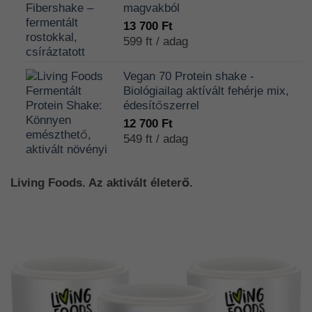
700 Ft
magvakból
13 700
Ft
599 ft / adag
Vegan 70 Protein shake -
Biológiailag aktívált fehérje mix,
édesítőszerrel
12 700
Ft
549 ft / adag
Living Foods. Az aktivált életerő.