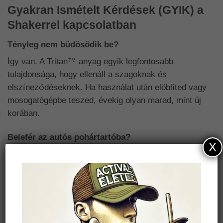
Gyakran Ismételt Kérdések (GYIK) a
Shakerrel kapcsolatban
Tényleg nem büdösödik be?
Így van. A Tritan™ anyag egyik legfontosabb
tulajdonsága, hogy ellenáll a szagoknak és
elszíneződéseknek. Ha használat után elöblíted vagy
mosogatógépbe teszed, évekig olyan marad, mint új
korában.
Belefér az autós pohártartóba?
X
A legtöbb standard autós pohártartóval kompatibilis a
formája (az alja felé enyhén szűkül), így az utazáshoz
is ideális társ.
Használható másra is, mint fehérje turmixra?
Abszolút! Tökéletes a
Living Foods fermentált rostok