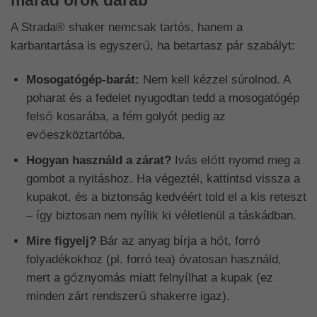
A Strada® shaker nemcsak tartós, hanem a
karbantartása is egyszerű, ha betartasz pár szabályt:
Mosogatógép-barát:
Nem kell kézzel súrolnod. A
poharat és a fedelet nyugodtan tedd a mosogatógép
felső kosarába, a fém golyót pedig az
evőeszköztartóba.
Hogyan használd a zárat?
Ivás előtt nyomd meg a
gombot a nyitáshoz. Ha végeztél, kattintsd vissza a
kupakot, és a biztonság kedvéért told el a kis reteszt
– így biztosan nem nyílik ki véletlenül a táskádban.
Mire figyelj?
Bár az anyag bírja a hőt, forró
folyadékokhoz (pl. forró tea) óvatosan használd,
mert a gőznyomás miatt felnyílhat a kupak (ez
minden zárt rendszerű shakerre igaz).