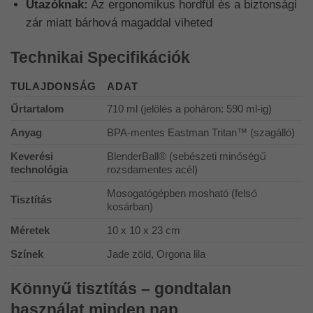
Utazóknak:
Az ergonomikus hordfül és a biztonsági
zár miatt bárhová magaddal viheted
Technikai Specifikációk
TULAJDONSÁG
ADAT
Űrtartalom
710 ml (jelölés a poháron: 590 ml-ig)
Anyag
BPA-mentes Eastman Tritan™ (szagálló)
Keverési
BlenderBall® (sebészeti minőségű
technológia
rozsdamentes acél)
Mosogatógépben mosható (felső
Tisztítás
kosárban)
Méretek
10 x 10 x 23 cm
Színek
Jade zöld, Orgona lila
Könnyű tisztítás – gondtalan
használat minden nap