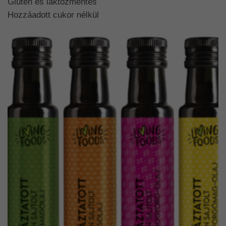
Glutén és laktózmentes
Hozzáadott cukor nélkül